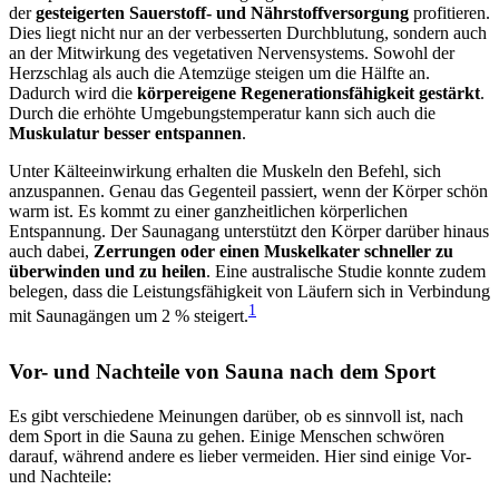
der
gesteigerten Sauerstoff- und Nährstoffversorgung
profitieren.
Dies liegt nicht nur an der verbesserten Durchblutung, sondern auch
an der Mitwirkung des vegetativen Nervensystems. Sowohl der
Herzschlag als auch die Atemzüge steigen um die Hälfte an.
Dadurch wird die
körpereigene Regenerationsfähigkeit gestärkt
.
Durch die erhöhte Umgebungstemperatur kann sich auch die
Muskulatur besser entspannen
.
Unter Kälteeinwirkung erhalten die Muskeln den Befehl, sich
anzuspannen. Genau das Gegenteil passiert, wenn der Körper schön
warm ist. Es kommt zu einer ganzheitlichen körperlichen
Entspannung. Der Saunagang unterstützt den Körper darüber hinaus
auch dabei,
Zerrungen oder einen Muskelkater schneller zu
überwinden und zu heilen
. Eine australische Studie konnte zudem
belegen, dass die Leistungsfähigkeit von Läufern sich in Verbindung
1
mit Saunagängen um 2 % steigert.
Vor- und Nachteile von Sauna nach dem Sport
Es gibt verschiedene Meinungen darüber, ob es sinnvoll ist, nach
dem Sport in die Sauna zu gehen. Einige Menschen schwören
darauf, während andere es lieber vermeiden. Hier sind einige Vor-
und Nachteile: