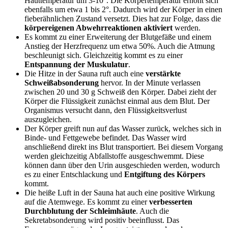
Hauttemperatur um 3-10°. Die Körpertemperatur erhöht sich
ebenfalls um etwa 1 bis 2°. Dadurch wird der Körper in einen
fieberähnlichen Zustand versetzt. Dies hat zur Folge, dass die
körpereigenen Abwehrreaktionen aktiviert
werden.
Es kommt zu einer Erweiterung der Blutgefäße und einem
Anstieg der Herzfrequenz um etwa 50%. Auch die Atmung
beschleunigt sich. Gleichzeitig kommt es zu einer
Entspannung der Muskulatur
.
Die Hitze in der Sauna ruft auch eine
verstärkte
Schweißabsonderung
hervor. In der Minute verlassen
zwischen 20 und 30 g Schweiß den Körper. Dabei zieht der
Körper die Flüssigkeit zunächst einmal aus dem Blut. Der
Organismus versucht dann, den Flüssigkeitsverlust
auszugleichen.
Der Körper greift nun auf das Wasser zurück, welches sich in
Binde- und Fettgewebe befindet. Das Wasser wird
anschließend direkt ins Blut transportiert. Bei diesem Vorgang
werden gleichzeitig Abfallstoffe ausgeschwemmt. Diese
können dann über den Urin ausgeschieden werden, wodurch
es zu einer Entschlackung und
Entgiftung des Körpers
kommt.
Die heiße Luft in der Sauna hat auch eine positive Wirkung
auf die Atemwege. Es kommt zu einer
verbesserten
Durchblutung der Schleimhäute
. Auch die
Sekretabsonderung wird positiv beeinflusst. Das