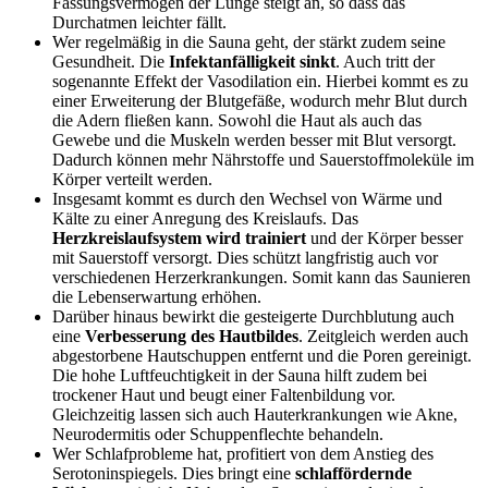
Fassungsvermögen der Lunge steigt an, so dass das
Durchatmen leichter fällt.
Wer regelmäßig in die Sauna geht, der stärkt zudem seine
Gesundheit. Die
Infektanfälligkeit sinkt
. Auch tritt der
sogenannte Effekt der Vasodilation ein. Hierbei kommt es zu
einer Erweiterung der Blutgefäße, wodurch mehr Blut durch
die Adern fließen kann. Sowohl die Haut als auch das
Gewebe und die Muskeln werden besser mit Blut versorgt.
Dadurch können mehr Nährstoffe und Sauerstoffmoleküle im
Körper verteilt werden.
Insgesamt kommt es durch den Wechsel von Wärme und
Kälte zu einer Anregung des Kreislaufs. Das
Herzkreislaufsystem wird trainiert
und der Körper besser
mit Sauerstoff versorgt. Dies schützt langfristig auch vor
verschiedenen Herzerkrankungen. Somit kann das Saunieren
die Lebenserwartung erhöhen.
Darüber hinaus bewirkt die gesteigerte Durchblutung auch
eine
Verbesserung des Hautbildes
. Zeitgleich werden auch
abgestorbene Hautschuppen entfernt und die Poren gereinigt.
Die hohe Luftfeuchtigkeit in der Sauna hilft zudem bei
trockener Haut und beugt einer Faltenbildung vor.
Gleichzeitig lassen sich auch Hauterkrankungen wie Akne,
Neurodermitis oder Schuppenflechte behandeln.
Wer Schlafprobleme hat, profitiert von dem Anstieg des
Serotoninspiegels. Dies bringt eine
schlaffördernde