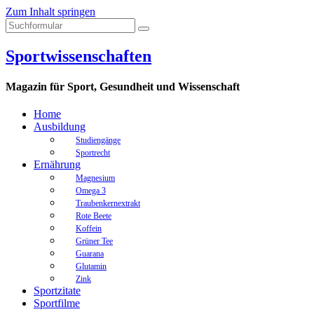
Zum Inhalt springen
Sportwissenschaften
Magazin für Sport, Gesundheit und Wissenschaft
Home
Ausbildung
Studiengänge
Sportrecht
Ernährung
Magnesium
Omega 3
Traubenkernextrakt
Rote Beete
Koffein
Grüner Tee
Guarana
Glutamin
Zink
Sportzitate
Sportfilme