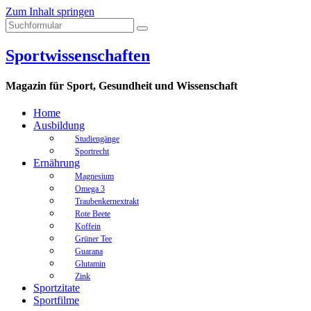
Zum Inhalt springen
Sportwissenschaften
Magazin für Sport, Gesundheit und Wissenschaft
Home
Ausbildung
Studiengänge
Sportrecht
Ernährung
Magnesium
Omega 3
Traubenkernextrakt
Rote Beete
Koffein
Grüner Tee
Guarana
Glutamin
Zink
Sportzitate
Sportfilme