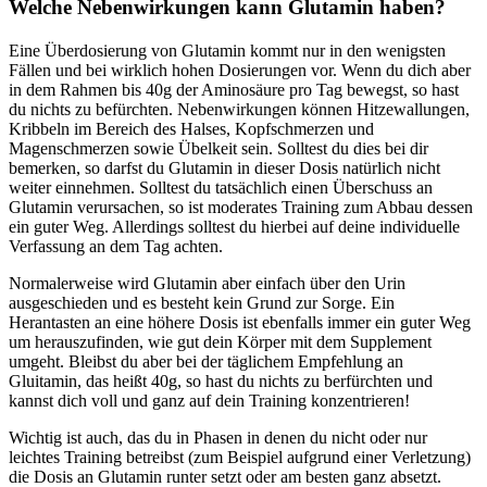
Welche Nebenwirkungen kann Glutamin haben?
Eine Überdosierung von Glutamin kommt nur in den wenigsten
Fällen und bei wirklich hohen Dosierungen vor. Wenn du dich aber
in dem Rahmen bis 40g der Aminosäure pro Tag bewegst, so hast
du nichts zu befürchten. Nebenwirkungen können Hitzewallungen,
Kribbeln im Bereich des Halses, Kopfschmerzen und
Magenschmerzen sowie Übelkeit sein. Solltest du dies bei dir
bemerken, so darfst du Glutamin in dieser Dosis natürlich nicht
weiter einnehmen. Solltest du tatsächlich einen Überschuss an
Glutamin verursachen, so ist moderates Training zum Abbau dessen
ein guter Weg. Allerdings solltest du hierbei auf deine individuelle
Verfassung an dem Tag achten.
Normalerweise wird Glutamin aber einfach über den Urin
ausgeschieden und es besteht kein Grund zur Sorge. Ein
Herantasten an eine höhere Dosis ist ebenfalls immer ein guter Weg
um herauszufinden, wie gut dein Körper mit dem Supplement
umgeht. Bleibst du aber bei der täglichem Empfehlung an
Gluitamin, das heißt 40g, so hast du nichts zu berfürchten und
kannst dich voll und ganz auf dein Training konzentrieren!
Wichtig ist auch, das du in Phasen in denen du nicht oder nur
leichtes Training betreibst (zum Beispiel aufgrund einer Verletzung)
die Dosis an Glutamin runter setzt oder am besten ganz absetzt.