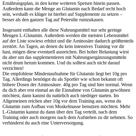
Ernährungsplan, in den keine weiteren Speisen hinein passen.
Außerdem kann die Menge an Glutamin nach Bedarf recht hoch
sein, weshalb es klüger ist hierbei auf Supplemente zu setzen –
besser als den ganzen Tag auf Petersilie rumzukauen.
Insgesamt enthalten alle diese Nahrungsmittel nur sehr geringe
Mengen L-Glutamin. Außerdem werden die meisten Lebensmittel
auf der Liste sowieso erhitzt und die Aminosäre dadurch größtenteils
zerstört. An Tagen, an denen du kein intensives Training vor dir
hast, mögen diese eventuell ausreichen. Bei hoher Belastung wirst
du aber um das supplementieren mit Nahrungsergänzungsmitteln
nicht drum herum kommen. Und du solltest auch nicht darauf
verzichten!
Die empfohlene Mindestaufnahme für Glutamin liegt bei 10g pro
Tag. Allerdings benötigst du als Sportler wie schon bekannt oft
höhere Dosen der Aminosäure. 40g pro Tag sind hier normal. Wenn
du dich aber erst einmal an die Einnahme von Glutamin gewöhnen
möchtest, dann kannst du natürlich auch niedriger starten. Im
Allgemeinen reichen aber 10g vor dem Training aus, wenn du
Glutamin zum Aufbau von Muskelmasse benutzen möchtest. Mehr
L-Glutamin kannst du dann über den Tag verteilt, nach dem
Training oder auch morgens nach dem Aufstehen zu dir nehmen. So
verhinderst du auch eine Unterversorgung.